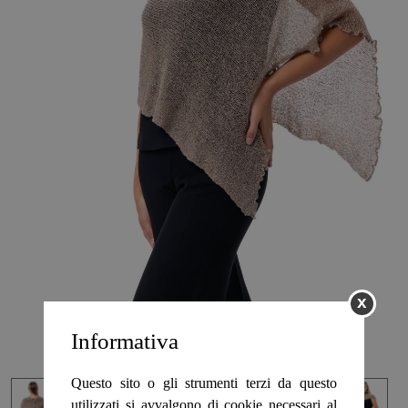
ILFILONATURAL
FOULARD BAMBOO
SIAMO TORNATI!
FRESCO COTONE IN
SALDO
FRESCA VISCOSA IN
SALDO
DAMMI IL 5
x
IL SILK CHE PIACE
Informativa
I CAPI ILFOULART
Questo sito o gli strumenti terzi da questo
utilizzati si avvalgono di cookie necessari al