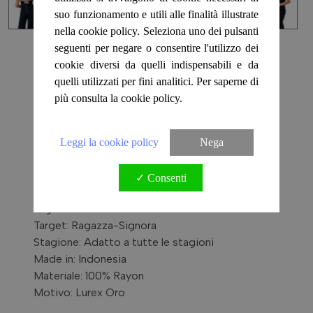
MAGLIONCINI
suo funzionamento e utili alle finalità illustrate
UNCINETTO
nella cookie policy. Seleziona uno dei pulsanti
Il Ponchetto l'Originale
seguenti per negare o consentire l'utilizzo dei
GIACCHE INDIANE
cookie diversi da quelli indispensabili e da
Lurex Gold Muschio
quelli utilizzati per fini analitici. Per saperne di
più consulta la cookie policy.
Cod. PONC03-007A
MAGLIE TOP
Il Ponchetto e' completo di TulleBag per riporlo
PER LE MEZZE STAGIONI
Leggi la cookie policy
Nega
in borsa e brochure che mostrano i modelli, i
colori ed i modi di indossato
✓ Consenti
LINEA TINTA UNITA
Colore: Verde
Taglia: Unica - Veste dalla 36 alla 50
LINEA LINO
Target: Ragazza-Signora
Stagione: Adatto a tutte le stagioni
Made in: Indonesia
LINEA DENIM
Materiale: 100% Rayon
Motivo: Lurex Oro
LINEA MODAL