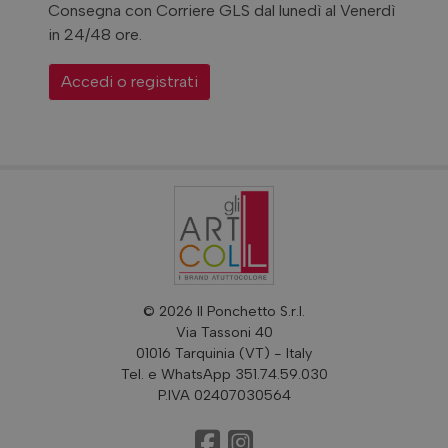
Consegna con Corriere GLS dal lunedì al Venerdì
in 24/48 ore.
LINEA VISCOSA
Accedi o registrati
LINEA COTONE
LINEA CURVY
COLLANE
CINTE
© 2026 Il Ponchetto S.r.l.
BORSE CAMOSCIO
Via Tassoni 40
01016 Tarquinia (VT) - Italy
Tel. e WhatsApp 351.74.59.030
BORSE TESSUTO
P.IVA 02407030564
BORSE CUOIO