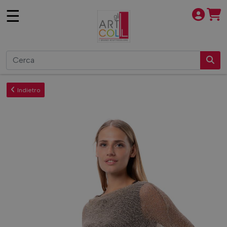
×
☰
Indietro
IL PONCHETTO
L'ORIGINALE
IL PONCHETTO
SCALDACUORE
L'ORIGINALE