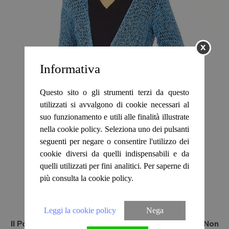
I FOULARD 4 STAGIONI
ECOVEG
x
I FOULART CALDO
LEGGERI
Informativa
ACCESSORI
Questo sito o gli strumenti terzi da questo
utilizzati si avvalgono di cookie necessari al
suo funzionamento e utili alle finalità illustrate
HOME
nella cookie policy. Seleziona uno dei pulsanti
seguenti per negare o consentire l'utilizzo dei
SHOP
cookie diversi da quelli indispensabili e da
quelli utilizzati per fini analitici. Per saperne di
più consulta la cookie policy.
I VIDEO
CONDIZIONI DI VENDITA
Leggi la cookie policy
Nega
Il Ponchetto Scaldacuore Lungo Rete L'Originale Non