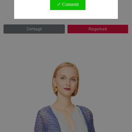
Ti Scordar Di Me
✓ Consenti
CHI SIAMO
DOLC13-016
DIVENTA RIVENDITORE
Dettagli
Registrati
CONTATTI
Chiama ora