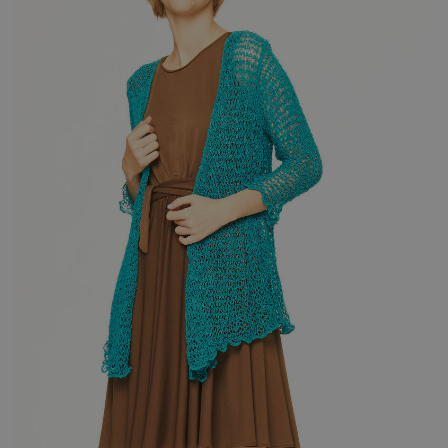
ILFILONATURAL
FOULARD BAMBOO
SIAMO TORNATI!
FRESCO COTONE IN
SALDO
FRESCA VISCOSA IN
SALDO
DAMMI IL 5
IL SILK CHE PIACE
I CAPI ILFOULART