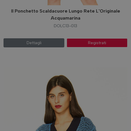
Il Ponchetto Scaldacuore Lungo Rete L'Originale
PICCOLA PELLETTERIA
Acquamarina
DOLC13-013
CAPPELLI FASCE E
PAREO
Dettagli
Registrati
FOULARD LUREX
FOULARD COTONE
FOULARD DI LINO
I FOULART A 4 ZAMPE
I FOULART LIGHT E
ULTRA-LIGHT