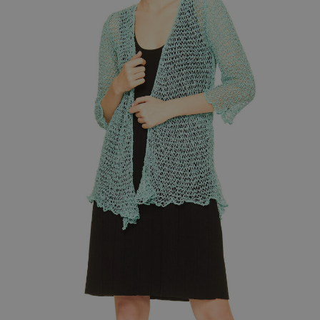
LINEA VISCOSA
LINEA COTONE
LINEA CURVY
COLLANE
CINTE
BORSE CAMOSCIO
BORSE TESSUTO
BORSE CUOIO