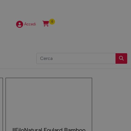
0
Accedi
IlFiloNatural Foulard Bamboo