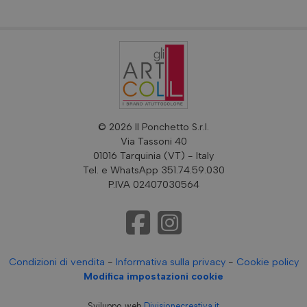
© 2026 Il Ponchetto S.r.l.
Via Tassoni 40
01016 Tarquinia (VT) - Italy
Tel. e WhatsApp 351.74.59.030
P.IVA 02407030564
Condizioni di vendita
-
Informativa sulla privacy
-
Cookie policy
Modifica impostazioni cookie
Sviluppo web
Divisionecreativa.it