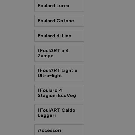
Foulard Lurex
Foulard Cotone
Foulard di Lino
I FoulART a 4
Zampe
I FoulART Light e
Ultra-light
I Foulard 4
Stagioni EcoVeg
I FoulART Caldo
Leggeri
Accessori