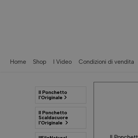
Home
Shop
I Video
Condizioni di vendita
Il Ponchetto
l'Originale
Il Ponchetto
Scaldacuore
l'Originale
Il Ponchett
IlFiloNatural