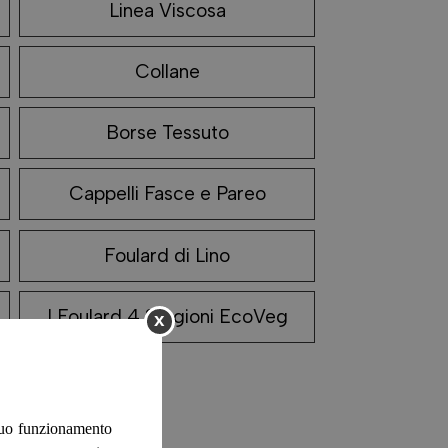
Linea Viscosa
Collane
Borse Tessuto
Cappelli Fasce e Pareo
Foulard di Lino
I Foulard 4 Stagioni EcoVeg
x
 suo funzionamento