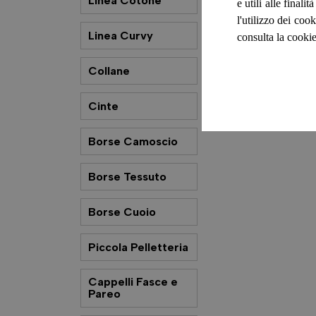
Linea Cotone
e utili alle final
l'utilizzo dei cook
Linea Curvy
consulta la cookie
Collane
Cinte
Borse Camoscio
Borse Tessuto
Borse Cuoio
Piccola Pelletteria
Cappelli Fasce e
Pareo