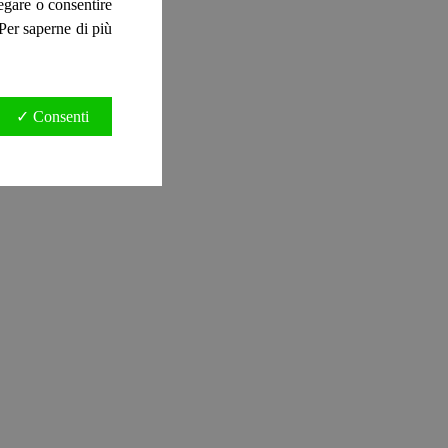
negare o consentire
. Per saperne di più
✓ Consenti