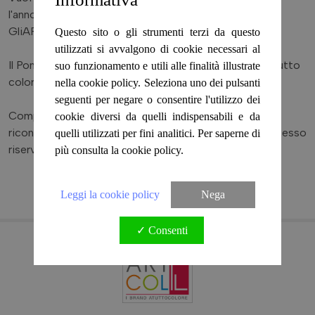
ILFILONATURAL
l'anno?
FOULARD BAMBOO
GliARTiCOLiIL fa al caso tuo.
Questo sito o gli strumenti terzi da questo
utilizzati si avvalgono di cookie necessari al
SIAMO TORNATI!
Il Ponchetto®, Il FiloNatural, Il FoulArt, sono i brand a tutto
suo funzionamento e utili alle finalità illustrate
colore de GliARTiCOLiIL.
nella cookie policy. Seleziona uno dei pulsanti
seguenti per negare o consentire l'utilizzo dei
FRESCO COTONE IN
SALDO
Compila il modulo con i dati della tua attività, sarai
cookie diversi da quelli indispensabili e da
ricontattato entro 24 ore per l'attivazione del tuo accesso
quelli utilizzati per fini analitici. Per saperne di
riservato.
più consulta la cookie policy.
FRESCA VISCOSA IN
SALDO
Registrati
Leggi la cookie policy
Nega
DAMMI IL 5
✓ Consenti
IL SILK CHE PIACE
I CAPI ILFOULART